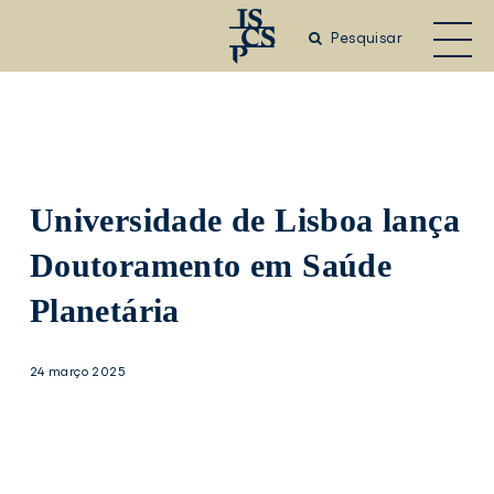
Saltar
para
Pesquisar
o
conteúdo
principal
Universidade de Lisboa lança
Doutoramento em Saúde
Planetária
24 março 2025