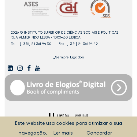
2026 © INSTITUTO SUPERIOR DE CIÊNCIAS SOCIAIS E POLÍTICAS
RUA ALMERINDO LESSA - 1300-663 LISBOA
Tel:
[+351] 21 361 94 30
Fax: [+351] 21 361 94 42
_Sempre Ligados
LINKEDIN
INSTAGAM
FACEBOOK
YOUTUBE
Livro
dos
Elogios©
Digital
Este website usa cookies para otimizar a sua
ULisboa
POLÍTICA DE COOKIES
POLÍTICA DE PRIVACIDADE
navegação.
Ler mais
Concordar