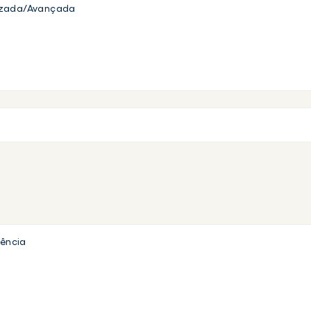
izada/Avançada
uência