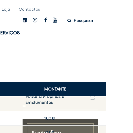
Loja
Contactos
linkedin
instagam
facebook
youtube
Pesquisar
ERVIÇOS
MONTANTE
Voltar a Propinas e
Emolumentos
100€
125€