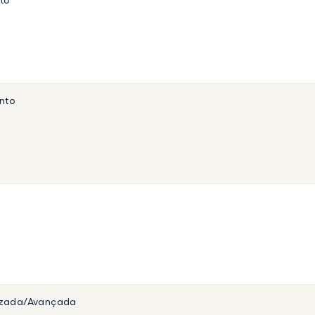
to
nto
izada/Avançada