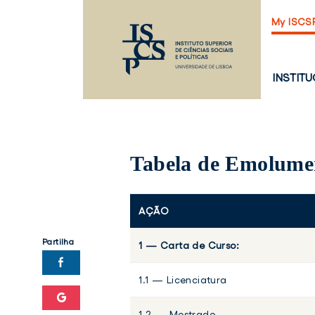
Saltar
My ISCS
para
o
conteúdo
principal
PÁGINA
INSTIT
PRINCI
Tabela de Emolume
AÇÃO
Partilha
1 — Carta de Curso:
1.1 — Licenciatura
1.2 — Mestrado