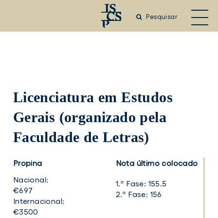
Saltar
para
Pesquisar
o
conteúdo
principal
Licenciatura em
Estudos
Gerais (organizado pela
Faculdade de Letras)
Propina
Nota último colocado
Nacional:
1.ª Fase:
155.5
€697
2.ª Fase:
156
Internacional:
€3500