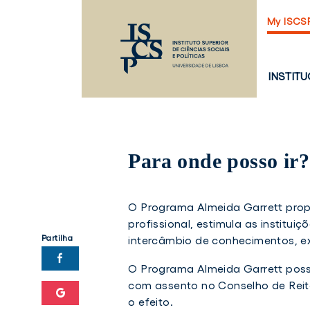
Saltar
My ISCS
para
o
conteúdo
principal
PÁGINA
INSTIT
PRINCI
Para onde posso ir?
O Programa Almeida Garrett prop
profissional, estimula as institu
Partilha
intercâmbio de conhecimentos, ex
O Programa Almeida Garrett poss
com assento no Conselho de Reito
o efeito.