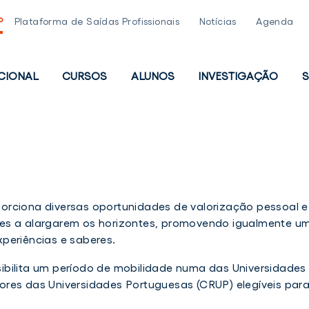
P
Plataforma de Saídas Profissionais
Notícias
Agenda
UCIONAL
CURSOS
ALUNOS
INVESTIGAÇÃO
S
PAL
orciona diversas oportunidades de valorização pessoal e
ições a alargarem os horizontes, promovendo igualmente u
periências e saberes.
ibilita um período de mobilidade numa das Universidades
res das Universidades Portuguesas (CRUP) elegíveis par