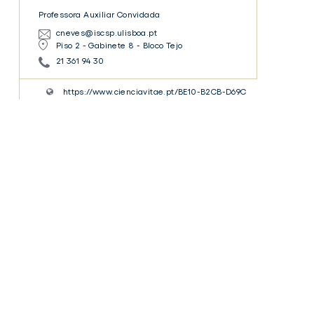
Professora Auxiliar Convidada
cneves@iscsp.ulisboa.pt
Piso 2 - Gabinete 8 - Bloco Tejo
21 361 94 30
https://www.cienciavitae.pt/BE10-B2CB-D69C