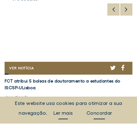
ER
ACEBOOK
TWITTER
FACE
FCT
VER NOTÍCIA
ATRIBUI
FCT
V
5
FCT atribui 5 bolsas de doutoramento a estudantes do
Vo
atribui
5
BOLSAS
ISCSP-ULisboa
em
DE
5
d
DOUTORAMENTO
bolsas
Investigação
Re
I
A
Este website usa cookies para otimizar a sua
de
d
5 agosto 2026
30
ESTUDANTES
doutoramento
Pr
DO
navegação.
Ler mais
Concordar
a
ISCSP-
"
TODAS AS NOTÍCIAS
ULISBOA
estudantes
a
do
d
Eventos, campanhas, notícias e muito mais.