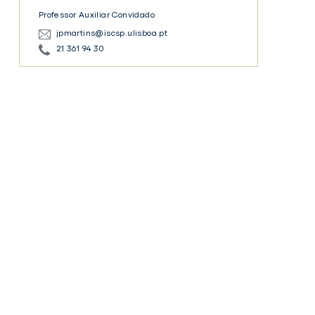
Alves
Professor Auxiliar Convidado
Martins
jpmartins@iscsp.ulisboa.pt
21 361 94 30