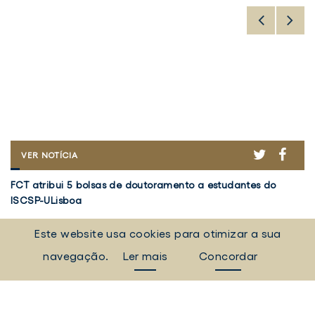
ER
ACEBOOK
TWITTER
FACE
FCT
VER NOTÍCIA
ATRIBUI
FCT
V
5
FCT atribui 5 bolsas de doutoramento a estudantes do
Vo
atribui
5
BOLSAS
ISCSP-ULisboa
em
DE
5
d
DOUTORAMENTO
bolsas
Investigação
Re
I
A
Este website usa cookies para otimizar a sua
de
d
5 agosto 2026
30
ESTUDANTES
doutoramento
Pr
navegação.
Ler mais
Concordar
DO
a
ISCSP-
"
TODAS AS NOTÍCIAS
ULISBOA
estudantes
a
do
d
Eventos, campanhas, notícias e muito mais.