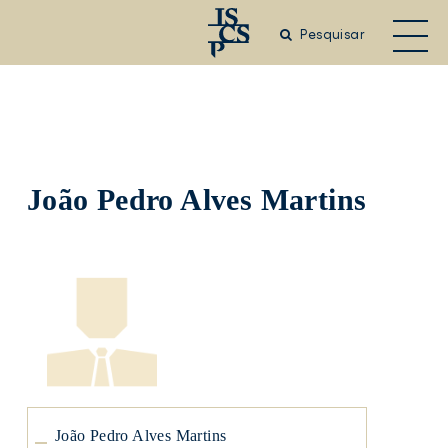
Saltar
para
Pesquisar
o
conteúdo
principal
João Pedro Alves Martins
João
Pedro
Alves
Martins
João
João Pedro Alves Martins
Pedro