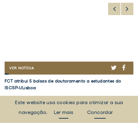
ER
ACEBOOK
TWITTER
FACE
FCT
VER NOTÍCIA
ATRIBUI
FCT
V
5
FCT atribui 5 bolsas de doutoramento a estudantes do
Vo
atribui
5
BOLSAS
ISCSP-ULisboa
em
DE
5
d
DOUTORAMENTO
bolsas
Investigação
Re
I
A
Este website usa cookies para otimizar a sua
de
d
5 agosto 2026
30
ESTUDANTES
doutoramento
Pr
navegação.
Ler mais
Concordar
DO
a
ISCSP-
"
TODAS AS NOTÍCIAS
ULISBOA
estudantes
a
do
d
Eventos, campanhas, notícias e muito mais.