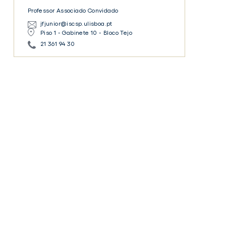
Salm
Professor Associado Convidado
Júnior
jfjunior@iscsp.ulisboa.pt
Piso 1 - Gabinete 10 - Bloco Tejo
21 361 94 30