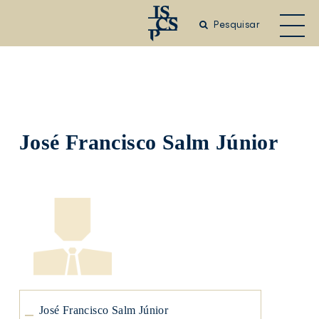
Saltar
para
Pesquisar
o
conteúdo
principal
José Francisco Salm Júnior
José
Francisco
Salm
Júnior
José
José Francisco Salm Júnior
Francisco