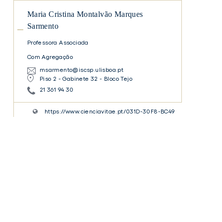
Montalvão
Maria Cristina Montalvão Marques
Marques
Sarmento
Sarmento
Professora Associada
Com Agregação
msarmento@iscsp.ulisboa.pt
Piso 2 - Gabinete 32 - Bloco Tejo
21 361 94 30
https://www.cienciavitae.pt/031D-30F8-BC49