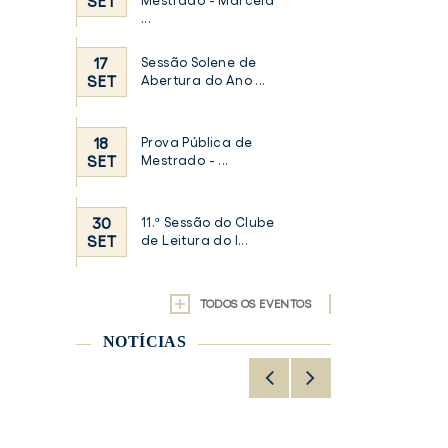
SET
Mestrado - Marcela
...
17
Sessão Solene de
SET
Abertura do Ano ...
18
Prova Pública de
SET
Mestrado - ...
30
11.ª Sessão do Clube
SET
de Leitura do I...
TODOS OS EVENTOS
NOTÍCIAS