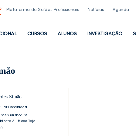
P
Plataforma de Saídas Profissionais
Notícias
Agenda
UCIONAL
CURSOS
ALUNOS
INVESTIGAÇÃO
S
PAL
imão
rdes Simão
iliar Convidada
csp.ulisboa.pt
abinete 6 - Bloco Tejo
30