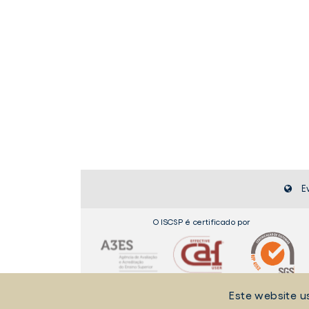
E
O ISCSP é certificado por
Este website u