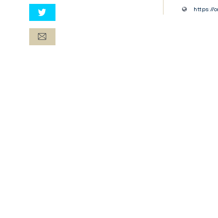
Lurdes
https:/
Simão