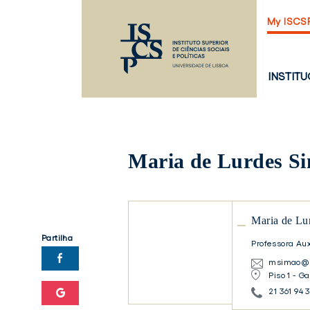
Saltar
My ISCS
para
o
conteúdo
principal
PÁGINA
INSTIT
PRINCI
Maria de Lurdes S
Maria
Maria de Lu
de
Partilha
Lurdes
Professora Aux
Simão
msimao@is
Piso 1 - G
21 361 94 
Maria
de