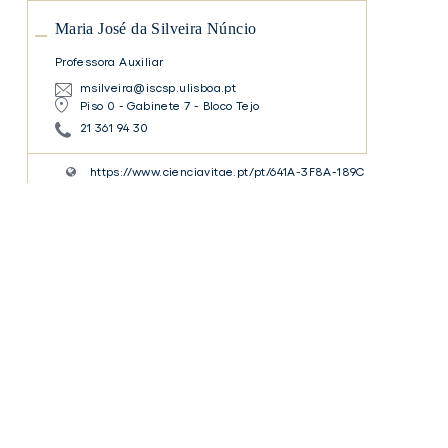
José
Maria José da Silveira Núncio
da
Silveira
Professora Auxiliar
Núncio
msilveira@iscsp.ulisboa.pt
Piso 0 - Gabinete 7 - Bloco Tejo
21 361 94 30
https://www.cienciavitae.pt/pt/641A-3F8A-189C