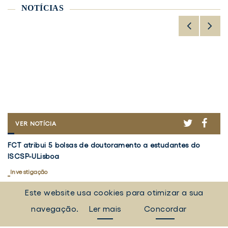
NOTÍCIAS
ER
ACEBOOK
TWITTER
FACE
FCT
VER NOTÍCIA
ATRIBUI
FCT
V
5
FCT atribui 5 bolsas de doutoramento a estudantes do
Vo
atribui
5
BOLSAS
ISCSP-ULisboa
em
DE
5
d
DOUTORAMENTO
bolsas
Investigação
Re
I
A
de
d
5 agosto 2026
30
ESTUDANTES
Este website usa cookies para otimizar a sua
doutoramento
Pr
DO
a
ISCSP-
"
navegação.
Ler mais
Concordar
TODAS AS NOTÍCIAS
ULISBOA
estudantes
a