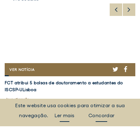
TWITTER
TWITTER
FACE
FACE
FCT
VOLUME
VER NOTÍCIA
VER NOTÍCIA
ATRIBUI
5
FCT
Volume
F
5
DO
FCT atribui 5 bolsas de doutoramento a estudantes do
Volume 5 do Relatório do Projeto "50 anos de Democracia
FC
atribui
5
at
BOLSAS
RELATÓRIO
ISCSP-ULisboa
em Portugal" já disponível
I
DE
DO
5
do
5
DOUTORAMENTO
PROJETO
bolsas
Relatório
Investigação
Investigação
b
I
A
"50
Este website usa cookies para otimizar a sua
de
do
d
5 agosto 2026
30 julho 2026
5 
ESTUDANTES
ANOS
doutoramento
Projeto
d
DO
DE
navegação.
Ler mais
Concordar
a
"50
ISCSP-
DEMOCRACIA
a
TODAS AS NOTÍCIAS
ULISBOA
EM
estudantes
anos
e
PORTUGAL"
do
de
d
JÁ
Eventos, campanhas, notícias e muito mais.