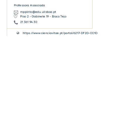
Professora Associada
mppinto@edu.ulisboa.pt
Piso 2 - Gabinete 19 - Bloco Tejo
21 361 94 30
https://www.cienciavitae.pt/portal/6217-DF2D-CC1D