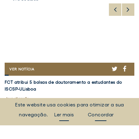
ER
ACEBOOK
TWITTER
FACE
FCT
VER NOTÍCIA
ATRIBUI
FCT
V
5
FCT atribui 5 bolsas de doutoramento a estudantes do
Vo
atribui
5
BOLSAS
ISCSP-ULisboa
em
DE
5
d
DOUTORAMENTO
bolsas
Investigação
Re
I
A
Este website usa cookies para otimizar a sua
de
d
5 agosto 2026
30
ESTUDANTES
doutoramento
Pr
DO
navegação.
Ler mais
Concordar
a
ISCSP-
"
TODAS AS NOTÍCIAS
ULISBOA
estudantes
a
do
d
Eventos, campanhas, notícias e muito mais.