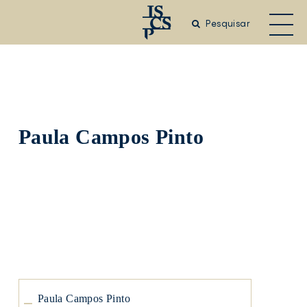
Saltar
para
Pesquisar
o
conteúdo
principal
Paula Campos Pinto
Paula
Campos
Pinto
Paula
Campos
Pinto
Paula Campos Pinto