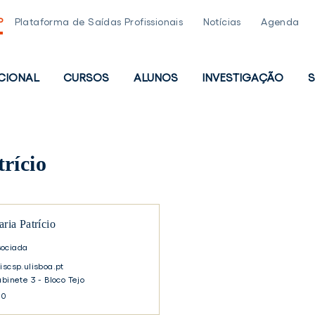
P
Plataforma de Saídas Profissionais
Notícias
Agenda
UCIONAL
CURSOS
ALUNOS
INVESTIGAÇÃO
S
PAL
rício
ria Patrício
sociada
iscsp.ulisboa.pt
abinete 3 - Bloco Tejo
30