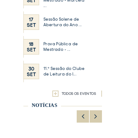
SET
Mestrado - Marcela
...
17
Sessão Solene de
SET
Abertura do Ano ...
18
Prova Pública de
SET
Mestrado - ...
30
11.ª Sessão do Clube
SET
de Leitura do I...
TODOS OS EVENTOS
NOTÍCIAS