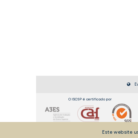
E
O ISCSP é certificado por
Este website u