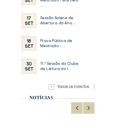
SET
Mestrado - Marcela
...
17
Sessão Solene de
SET
Abertura do Ano ...
18
Prova Pública de
SET
Mestrado - ...
30
11.ª Sessão do Clube
SET
de Leitura do I...
TODOS OS EVENTOS
NOTÍCIAS