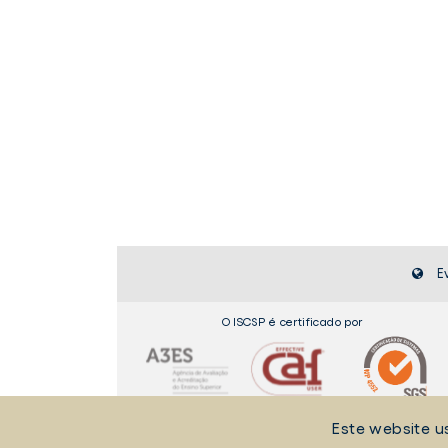
E
O ISCSP é certificado por
Este website u