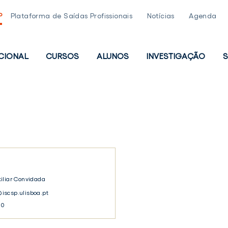
P
Plataforma de Saídas Profissionais
Notícias
Agenda
UCIONAL
CURSOS
ALUNOS
INVESTIGAÇÃO
S
PAL
iliar Convidada
scsp.ulisboa.pt
30