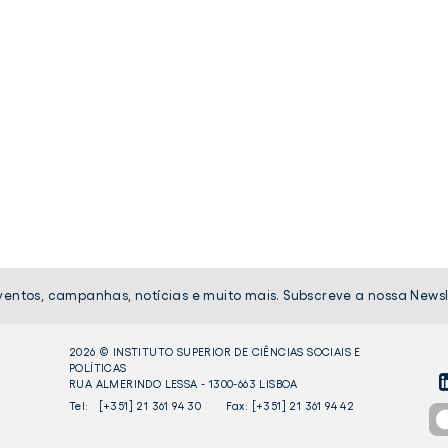
ventos, campanhas, notícias e muito mais. Subscreve a nossa Newsl
2026 © INSTITUTO SUPERIOR DE CIÊNCIAS SOCIAIS E
POLÍTICAS
RUA ALMERINDO LESSA - 1300-663 LISBOA
LI
Tel:
[+351] 21 361 94 30
Fax: [+351] 21 361 94 42
Liv