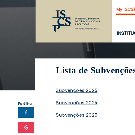
Saltar
My ISCS
para
o
conteúdo
principal
PÁGINA
INSTIT
PRINCI
Lista de Subvençõe
Subvenções 2025
Subvenções 2024
Partilha
Subvenções 2023