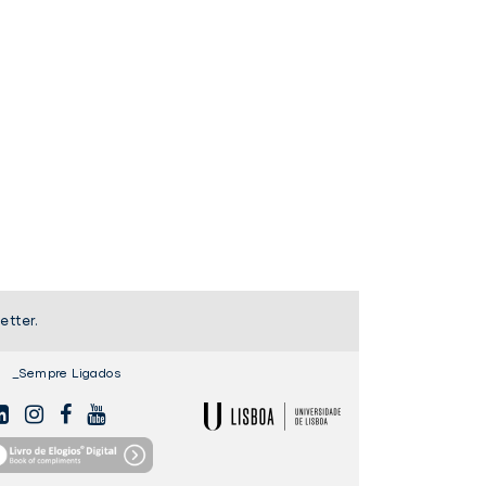
etter.
_Sempre Ligados
NKEDIN
INSTAGAM
FACEBOOK
YOUTUBE
ULisboa
ro