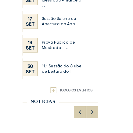
SET
Mestrado - Marcela
...
17
Sessão Solene de
SET
Abertura do Ano ...
18
Prova Pública de
SET
Mestrado - ...
30
11.ª Sessão do Clube
SET
de Leitura do I...
TODOS OS EVENTOS
NOTÍCIAS