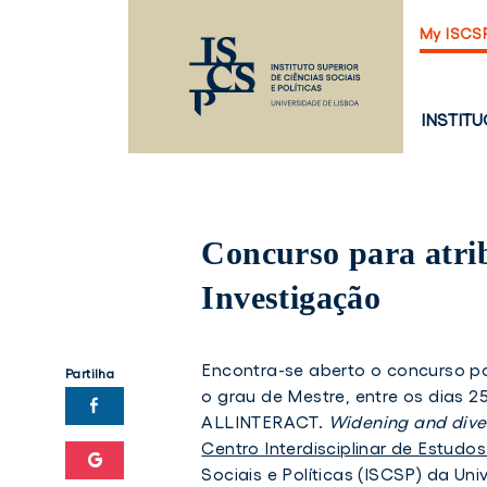
Saltar
My ISCS
para
o
conteúdo
principal
PÁGINA
INSTIT
PRINCI
Concurso para atri
Investigação
Encontra-se aberto o concurso par
Partilha
o grau de Mestre, entre os dias 25
ALLINTERACT.
Widening and diver
Centro Interdisciplinar de Estudo
Sociais e Políticas (ISCSP) da Un