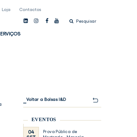
Loja
Contactos
linkedin
instagam
facebook
youtube
Pesquisar
ERVIÇOS
Voltar a Bolsas I&D
a
EVENTOS
04
Prova Pública de