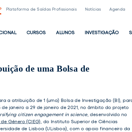
P
Plataforma de Saídas Profissionais
Notícias
Agenda
UCIONAL
CURSOS
ALUNOS
INVESTIGAÇÃO
S
PAL
buição de uma Bolsa de
a a atribuição de 1 (uma) Bolsa de Investigação (BI), par
 de janeiro a 29 de janeiro de 2021, no âmbito do projeto
sifying citizen engagement in science
, desenvolvido no
s de Género (CIEG)
, do Instituto Superior de Ciências
iversidade de Lisboa (ULisboa), com o apoio financeiro da