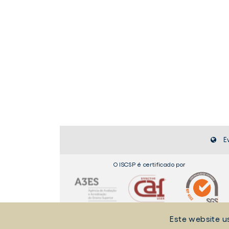
E
O ISCSP é certificado por
Este website u