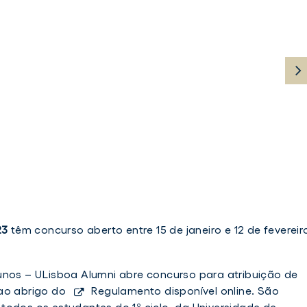
23
têm concurso aberto entre 15 de janeiro e 12 de fevereir
unos – ULisboa Alumni
abre concurso para atribuição de
 ao abrigo do
Regulamento disponível online
. São
todos os estudantes do 1º ciclo, da Universidade de