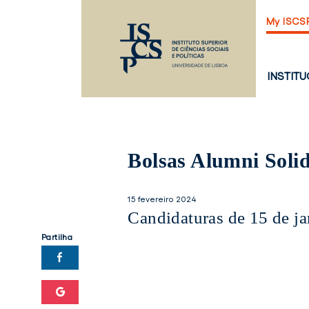
Saltar
My ISCS
para
o
conteúdo
principal
PÁGINA
INSTIT
PRINCI
Bolsas Alumni Soli
15 fevereiro 2024
Candidaturas de 15 de ja
Partilha