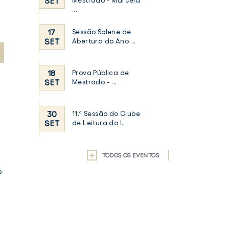
SET
Mestrado - Marcela
...
17
Sessão Solene de
SET
Abertura do Ano ...
18
Prova Pública de
SET
Mestrado - ...
30
11.ª Sessão do Clube
SET
de Leitura do I...
TODOS OS EVENTOS
o