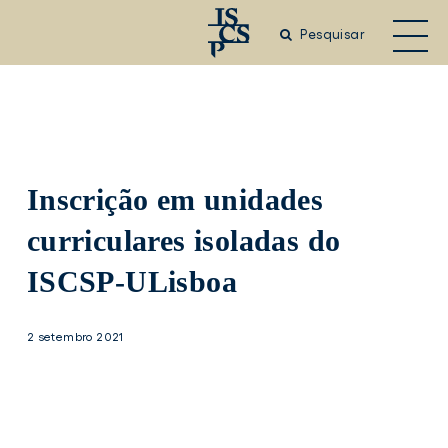
Saltar
para
Pesquisar
o
conteúdo
principal
Inscrição em unidades
curriculares isoladas do
ISCSP-ULisboa
2 setembro 2021