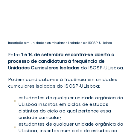
Inscrição em unidades curriculares isoladas do ISCSP-ULisboa
Entre
1 e 14 de setembro encontra-se aberto o
processo de candidatura à frequência de
Unidades Curriculares Isoladas
do ISCSP-ULisboa.
Podem candidatar-se à frquência em unidades
curriculares isoladas do ISCSP-ULisboa:
Inscrição
em
estudantes de qualquer unidade orgânica da
unidades
ULisboa inscritos em ciclos de estudos
curriculares
isoladas
distintos do ciclo ao qual pertence essa
do
unidade curricular;
ISCSP-
estudantes de qualquer unidade orgânica da
ULisboa
ULisboa, inscritos num ciclo de estudos ao