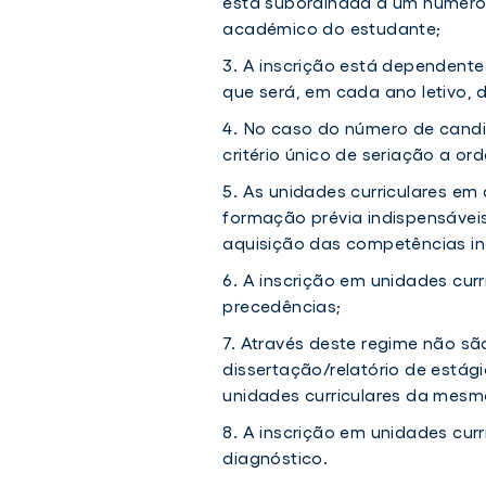
está subordinada a um número
académico do estudante;
A inscrição está dependente
que será, em cada ano letivo, d
No caso do número de candi
critério único de seriação a o
As unidades curriculares em q
formação prévia indispensáve
aquisição das competências in
A inscrição em unidades curr
precedências;
Através deste regime não são
dissertação/relatório de estág
unidades curriculares da mesm
A inscrição em unidades curr
diagnóstico.