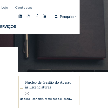
Loja
Contactos
linkedin
instagam
facebook
youtube
Pesquisar
ERVIÇOS
Núcleo de Gestão do Acesso
às Licenciaturas
acesso.licenciaturas@iscsp.ulisboa.pt