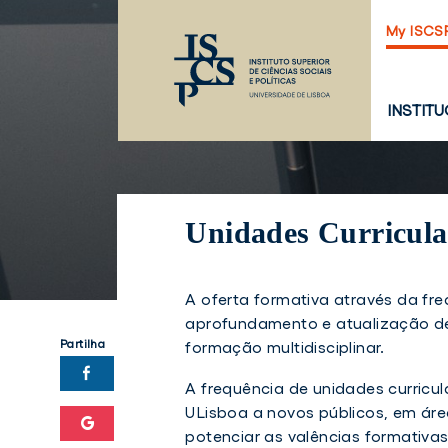
Saltar
My ISCS
para
o
conteúdo
principal
PÁGINA
INSTIT
PRINCI
Unidades Curricular
A oferta formativa através da fre
aprofundamento e atualização d
Partilha
formação multidisciplinar.
A frequência de unidades curricul
ULisboa a novos públicos, em ár
potenciar as valências formativa