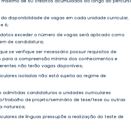
 máximo de 60 créditos acumulados ao longo do percurs
 da disponibilidade de vagas em cada unidade curricular,
e 6;
datos exceder o número de vagas será aplicado como
rdem de candidatura;
ue se verifique ser necessário possuir requisitos de
is para a compreensão mínima dos conhecimentos e
erentes não terão vagas disponíveis;
iculares isoladas não está sujeita ao regime de
 admitidas candidaturas a unidades curriculares
io/trabalho de projeto/seminário de tese/tese ou outras
a natureza;
iculares de línguas pressupõe a realização do teste de