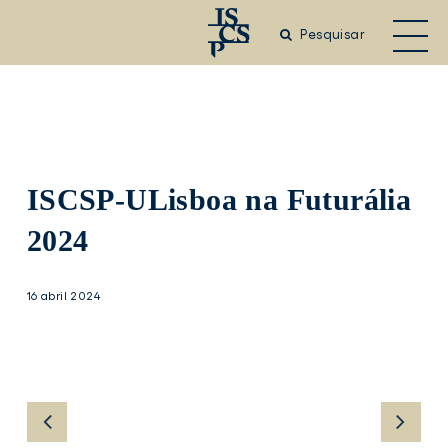
Saltar
para
Pesquisar
o
conteúdo
principal
ISCSP-ULisboa na Futurália
2024
16 abril 2024