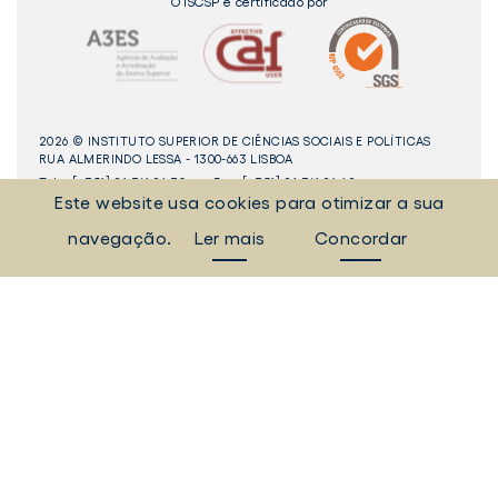
O ISCSP é certificado por
2026 © INSTITUTO SUPERIOR DE CIÊNCIAS SOCIAIS E POLÍTICAS
RUA ALMERINDO LESSA - 1300-663 LISBOA
Tel:
[+351] 21 361 94 30
Fax: [+351] 21 361 94 42
Este website usa cookies para otimizar a sua
_Sempre Ligados
navegação.
Ler mais
Concordar
LINKEDIN
INSTAGAM
FACEBOOK
YOUTUBE
Livro
dos
Elogios©
Digital
ULisboa