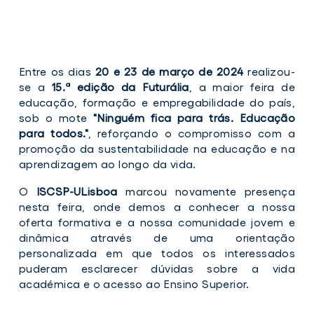
Futurália
Fut
Entre os dias
20 e 23 de março de 2024
realizou-
2024
20
se a
15.ª edição da Futurália
,
a maior feira de
educação, formação e empregabilidade do país,
Futurália
Futur
sob o mote
"
Ninguém fica para trás. Educação
2024
202
para todos."
, reforçando o compromisso com a
promoção da sustentabilidade na educação e na
aprendizagem ao longo da vida.
O
ISCSP-ULisboa
marcou novamente presença
nesta feira, onde demos a conhecer a nossa
oferta formativa e a nossa comunidade jovem e
dinâmica através de uma orientação
personalizada em que todos os interessados
puderam esclarecer dúvidas sobre a vida
académica e o acesso ao Ensino Superior.