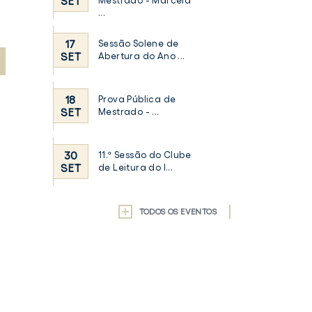
SET
Mestrado - Marcela
...
17
Sessão Solene de
SET
Abertura do Ano ...
18
Prova Pública de
SET
Mestrado - ...
30
11.ª Sessão do Clube
SET
de Leitura do I...
TODOS OS EVENTOS