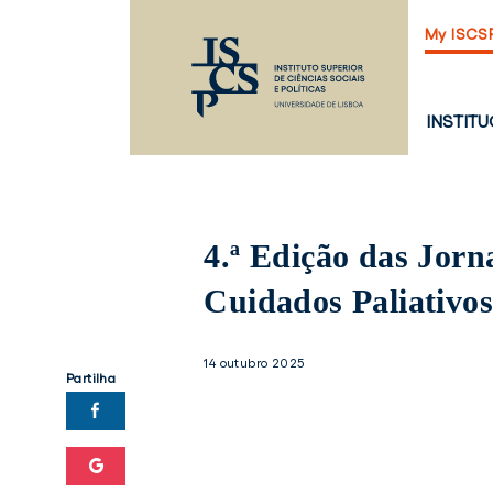
Saltar
My ISCS
para
o
conteúdo
principal
PÁGINA
INSTIT
PRINCI
4.ª Edição das Jo
Cuidados Paliativo
14 outubro 2025
Partilha