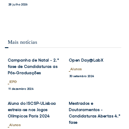
PRESIDENTES
MEDALHAS
e
conquista
Notícias
28 julho 2026
DO
DE
Vice-
duas
17 julho 2026
CONSELHO
BRONZE
Presidentes
medalhas
DE
NO
ESCOLA
CAMPEONATO
do
de
DO
NACIONAL
Conselho
bronze
ISCSP-
MASTER
de
no
ULISBOA
DE
Mais notícias
Escola
Campeonato
VERÃO/OPEN
VER
VER
TWITTER
FACEBOOK
TWITTER
FACEB
DE
do
Nacional
NOTÍCIA
NOTÍCIA
VERÃO
ISCSP-
Master
MASTER
Campanha de Natal - 2.ª
Open Day@LabX
ULisboa
de
fase de Candidaturas às
Verão/Open
Alunos
Pós-Graduações
de
30 setembro 2024
Verão
IEPG
Master
VER
VER
TWITTER
FACEBOOK
TWITTER
FACEB
11 dezembro 2024
NOTÍCIA
NOTÍCIA
Aluna do ISCSP-ULisboa
Mestrados e
estreia-se nos Jogos
Doutoramentos -
Olímpicos Paris 2024
Candidaturas Abertas 4.ª
fase
Alunos