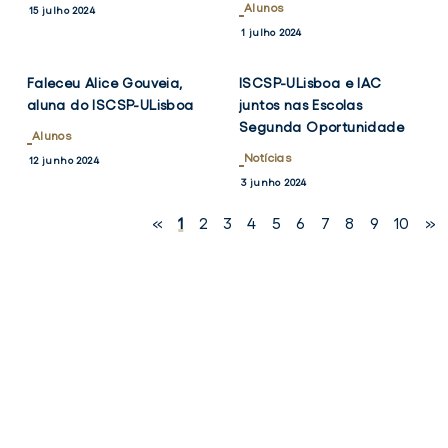
Alunos
15 julho 2024
VER
VER
TWITTER
FACEBOOK
TWITTER
FACEB
1 julho 2024
NOTÍCIA
NOTÍCIA
Faleceu Alice Gouveia,
ISCSP-ULisboa e IAC
aluna do ISCSP-ULisboa
juntos nas Escolas
Segunda Oportunidade
Alunos
Notícias
12 junho 2024
3 junho 2024
«
1
2
3
4
5
6
7
8
9
10
»