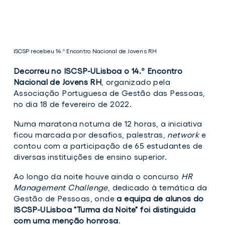
ISCSP recebeu 14.º Encontro Nacional de Jovens RH
Decorreu no ISCSP-ULisboa o 14.º Encontro
Nacional de Jovens RH
, organizado pela
Associação Portuguesa de Gestão das Pessoas,
no dia 18 de fevereiro de 2022.
Numa maratona noturna de 12 horas, a iniciativa
ficou marcada por desafios, palestras,
network
e
ISCSP
contou com a participação de 65 estudantes de
recebeu
diversas instituições de ensino superior.
14.º
Encontro
Nacional
Ao longo da noite houve ainda o concurso
HR
de
Management Challenge
, dedicado à temática da
Jovens
Gestão de Pessoas, onde
a
equipa de alunos do
RH
ISCSP-ULisboa "Turma da Noite" foi distinguida
com uma menção honrosa
.