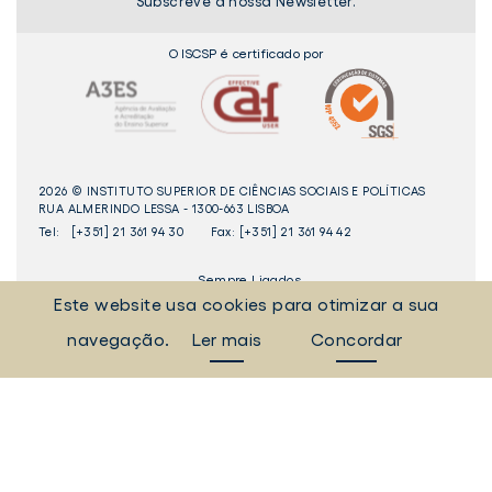
Subscreve a nossa Newsletter.
O ISCSP é certificado por
2026 © INSTITUTO SUPERIOR DE CIÊNCIAS SOCIAIS E POLÍTICAS
RUA ALMERINDO LESSA - 1300-663 LISBOA
Tel:
[+351] 21 361 94 30
Fax: [+351] 21 361 94 42
_Sempre Ligados
Este website usa cookies para otimizar a sua
navegação.
Ler mais
Concordar
LINKEDIN
INSTAGAM
FACEBOOK
YOUTUBE
Livro
dos
Elogios©