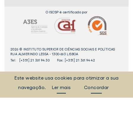
O ISCSP é certificado por
2026 © INSTITUTO SUPERIOR DE CIÊNCIAS SOCIAIS E POLÍTICAS
RUA ALMERINDO LESSA - 1300-663 LISBOA
Tel:
[+351] 21 361 94 30
Fax: [+351] 21 361 94 42
_Sempre Ligados
Este website usa cookies para otimizar a sua
navegação.
Ler mais
Concordar
LINKEDIN
INSTAGAM
FACEBOOK
YOUTUBE
Livro
dos
Elogios©
Digital