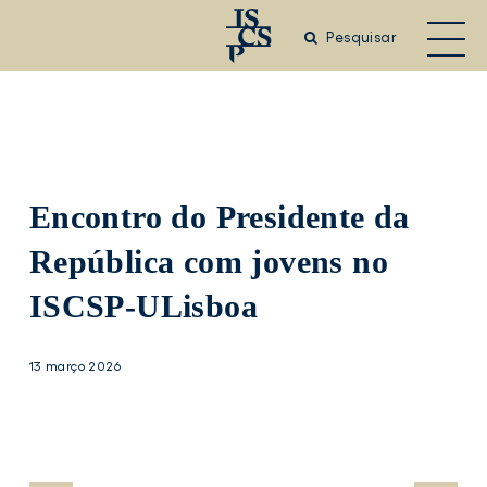
Saltar
para
Pesquisar
o
conteúdo
principal
Encontro do Presidente da
República com jovens no
ISCSP-ULisboa
13 março 2026