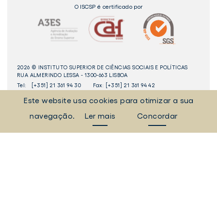
O ISCSP é certificado por
2026 © INSTITUTO SUPERIOR DE CIÊNCIAS SOCIAIS E POLÍTICAS
RUA ALMERINDO LESSA - 1300-663 LISBOA
Tel:
[+351] 21 361 94 30
Fax: [+351] 21 361 94 42
Este website usa cookies para otimizar a sua
_Sempre Ligados
navegação.
Ler mais
Concordar
LINKEDIN
INSTAGAM
FACEBOOK
YOUTUBE
Livro
dos
Elogios©
Digital
ULisboa