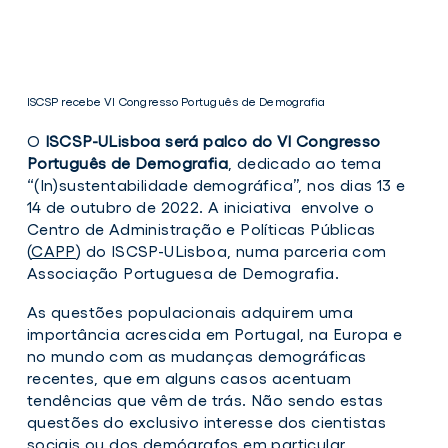
ISCSP recebe VI Congresso Português de Demografia
O
ISCSP-ULisboa será palco do VI Congresso
Português de Demografia
, dedicado ao tema
“(In)sustentabilidade demográfica”, nos dias 13 e
14 de outubro de 2022. A iniciativa envolve o
Centro de Administração e Políticas Públicas
ISCSP
(
CAPP
) do ISCSP-ULisboa, numa parceria com
recebe
VI
Associação Portuguesa de Demografia.
Congresso
Português
As questões populacionais adquirem uma
de
importância acrescida em Portugal, na Europa e
Demografia
no mundo com as mudanças demográficas
recentes, que em alguns casos acentuam
tendências que vêm de
trás. Não sendo estas
questões do exclusivo interesse dos cientistas
sociais ou dos demógrafos em particular,