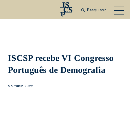
Saltar
para
Pesquisar
o
conteúdo
principal
ISCSP recebe VI Congresso
Português de Demografia
6 outubro 2022