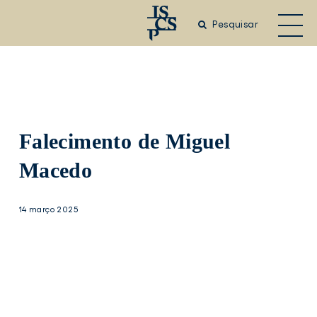
Saltar
para
Pesquisar
o
conteúdo
principal
Falecimento de Miguel
Macedo
14 março 2025