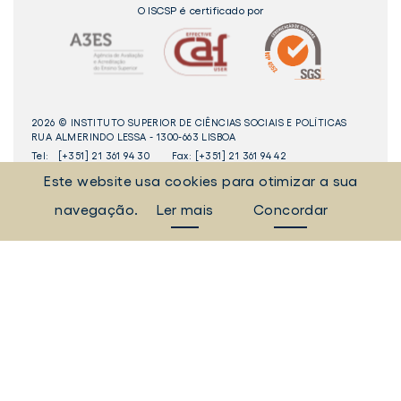
O ISCSP é certificado por
2026 © INSTITUTO SUPERIOR DE CIÊNCIAS SOCIAIS E POLÍTICAS
RUA ALMERINDO LESSA - 1300-663 LISBOA
Tel:
[+351] 21 361 94 30
Fax: [+351] 21 361 94 42
Este website usa cookies para otimizar a sua
_Sempre Ligados
navegação.
Ler mais
Concordar
LINKEDIN
INSTAGAM
FACEBOOK
YOUTUBE
Livro
dos
Elogios©
Digital
ULisboa