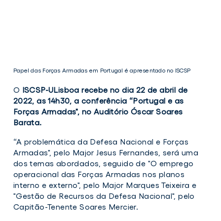
Papel das Forças Armadas em Portugal é apresentado no ISCSP
O
ISCSP-ULisboa recebe no dia 22 de abril de
2022, às 14h30, a conferência “Portugal e as
Forças Armadas", no Auditório Óscar Soares
Barata.
Papel
“A problemática da Defesa Nacional e Forças
das
Armadas", pelo Major Jesus Fernandes, será uma
Forças
Armadas
dos temas abordados, seguido de "O emprego
em
operacional das Forças Armadas nos planos
Portugal
interno e externo", pelo Major Marques Teixeira e
é
apresentado
"Gestão de Recursos da Defesa Nacional", pelo
no
Capitão-Tenente Soares Mercier.
ISCSP