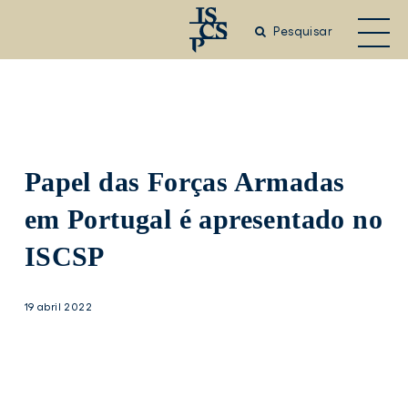
Saltar
para
Pesquisar
o
conteúdo
principal
Papel das Forças Armadas
em Portugal é apresentado no
ISCSP
19 abril 2022