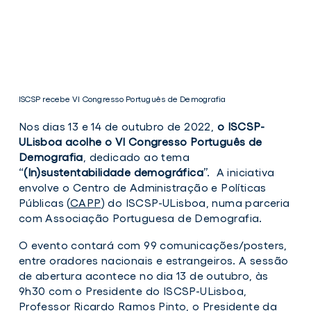
ISCSP recebe VI Congresso Português de Demografia
Nos dias 13 e 14 de outubro de 2022,
o
ISCSP-
ULisboa acolhe o VI Congresso Português de
Demografia
, dedicado ao tema
“
(In)sustentabilidade demográfica
”. A iniciativa
envolve o Centro de Administração e Políticas
ISCSP
Públicas (
CAPP
) do ISCSP-ULisboa, numa parceria
recebe
VI
com Associação Portuguesa de Demografia.
Congresso
Português
O evento contará com 99 comunicações/posters,
de
entre oradores nacionais e estrangeiros. A sessão
Demografia
de abertura acontece no dia 13 de outubro, às
9h30 com o Presidente do ISCSP-ULisboa,
Professor Ricardo Ramos Pinto, o Presidente da