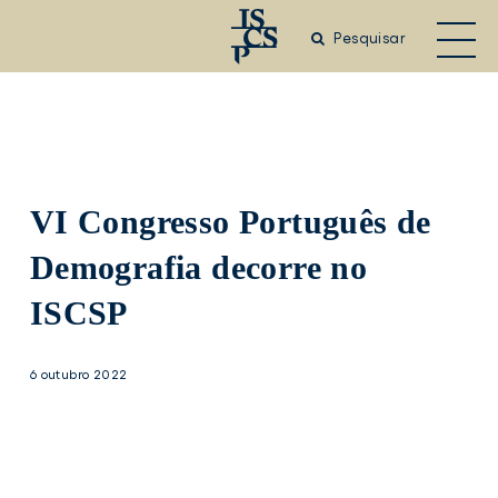
Saltar
para
Pesquisar
o
conteúdo
principal
VI Congresso Português de
Demografia decorre no
ISCSP
6 outubro 2022