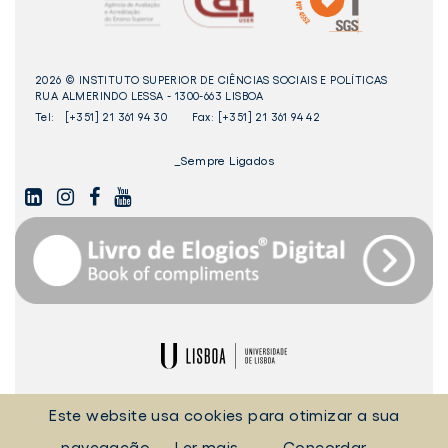
2026 © INSTITUTO SUPERIOR DE CIÊNCIAS SOCIAIS E POLÍTICAS
RUA ALMERINDO LESSA - 1300-663 LISBOA
Tel:
[+351] 21 361 94 30
Fax: [+351] 21 361 94 42
_Sempre Ligados
LINKEDIN
INSTAGAM
FACEBOOK
YOUTUBE
Livro
dos
Elogios©
Digital
ULisboa
POLÍTICA DE COOKIES
POLÍTICA DE PRIVACIDADE
Este website usa cookies para otimizar a sua
TERMOS E CONDIÇÕES
EQUIPA TÉCNICA
navegação.
Ler mais
Concordar
PRINCÍPIOS DE TRATAMENTO E PROTEÇÃO DE DADOS PESSOAIS