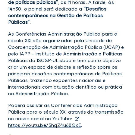
de políticas públicas”
, às 11 horas. À tarde, às
discussão
14h30, o painel será dedicado a
“Desafios
no
ciclo
contemporâneos na Gestão de Políticas
de
Públicas”
.
conferências
AP
As Conferências Administração Pública para o
XXI
século XXI são organizadas pela Unidade de
Coordenação de Administração Pública (UCAP) e
pelo IAPP - Instituto de Administração e Políticas
Públicas do ISCSP-ULisboa e tem como objetivo
criar um espaço de debate e reflexão sobre os
principais desafios contemporâneos de Políticas
Públicas, trazendo expoentes nacionais e
internacionais com atuação científica ou prática
na Administração Pública.
Poderá assistir às Conferências Administração
Pública para o século XXI através da transmissão
no nosso canal no YouTube:
https://youtu.be/5hqZ4u68QxE
.