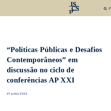
Saltar
para
P
o
conteúdo
principal
“Políticas Públicas e Desafios
Contemporâneos” em
discussão no ciclo de
conferências AP XXI
27 junho 2022