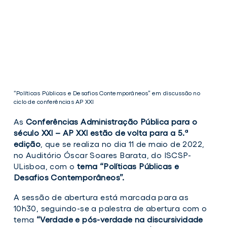
“Políticas Públicas e Desafios Contemporâneos” em discussão no
ciclo de conferências AP XXI
As
Conferências Administração Pública para o
século XXI – AP XXI estão de volta para a 5.ª
edição
, que se realiza no dia 11 de maio de 2022,
no Auditório Óscar Soares Barata, do ISCSP-
ULisboa, com o
tema “Políticas Públicas e
Desafios Contemporâneos”.
“Políticas
Públicas
A sessão de abertura está marcada para as
e
10h30, seguindo-se a palestra de abertura com o
Desafios
Contemporâneos”
tema
“Verdade e pós-verdade na discursividade
em