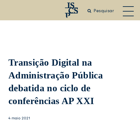
Saltar
para
Pesquisar
o
conteúdo
principal
Transição Digital na
Administração Pública
debatida no ciclo de
conferências AP XXI
4 maio 2021