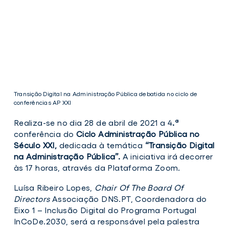
Transição Digital na Administração Pública debatida no ciclo de
conferências AP XXI
Realiza-se no dia 28 de abril de 2021 a 4
.ª
conferência do
Ciclo Administração Pública no
Século XXI,
dedicada à temática
“Transição Digital
na Administração Pública”.
A iniciativa irá decorrer
às 17 horas, através da Plataforma Zoom.
Transição
Luísa Ribeiro Lopes,
Chair Of The Board Of
Digital
Directors
Associação DNS.PT, Coordenadora do
na
Eixo 1 – Inclusão Digital do Programa Portugal
Administração
Pública
InCoDe.2030, será a responsável pela palestra
debatida