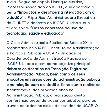
inicial. Segue-se depois Henrique Martins,
no
Professor Associado do ISCTE, que abordará o
ciclo
de
tema
“Impactos e desafios na interação com o
conferências
cidadão”
e Filipa Fixe, Administradora Executiva
AP
da GLINTT e docente do ISCSP-ULisboa, que
XXI
falará sobre
“Casos concretos do uso da
tecnologia: saúde e educação”
.
O Ciclo Administração Pública no Século XXI é
organizado pelo IAPP - Instituto de Administração
e Políticas Públicas e UCAP - Unidade de
Coordenação de Administração Pública do
ISCSP-ULisboa e tem como objetivo principal
debater os desafios da Transição Digital na
Administração Pública, bem como os seus
impactos em áreas core da administração pública
e na relação com o cidadão
. Sendo uma realidade
incontornável dos próximos anos na
Administração Pública, a realização desta
conferência pretende trazer contributos para os
alunos de todos os ciclos de estudos da UCAP. O