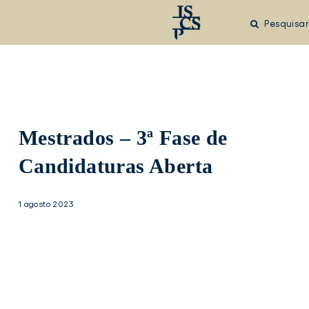
Saltar
para
Pesquisar
o
conteúdo
principal
Mestrados – 3ª Fase de
Candidaturas Aberta
1 agosto 2023