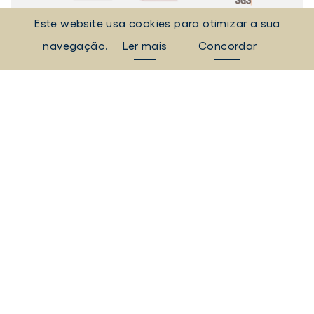
Este website usa cookies para otimizar a sua
2026 © INSTITUTO SUPERIOR DE CIÊNCIAS SOCIAIS E POLÍTICAS
navegação.
Ler mais
Concordar
RUA ALMERINDO LESSA - 1300-663 LISBOA
Tel:
[+351] 21 361 94 30
Fax: [+351] 21 361 94 42
_Sempre Ligados
LINKEDIN
INSTAGAM
FACEBOOK
YOUTUBE
Livro
dos
Elogios©
Digital
ULisboa
POLÍTICA DE COOKIES
POLÍTICA DE PRIVACIDADE
TERMOS E CONDIÇÕES
EQUIPA TÉCNICA
PRINCÍPIOS DE TRATAMENTO E PROTEÇÃO DE DADOS PESSOAIS
CANAL DE DENÚNCIA