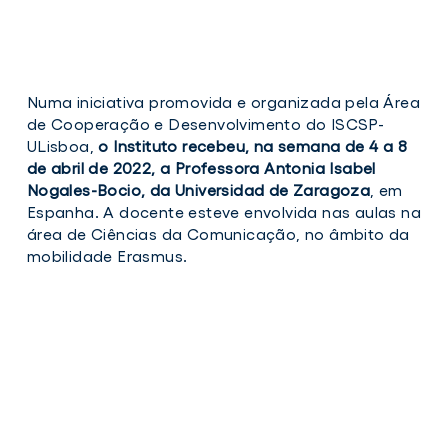
ISCSP
IS
Numa iniciativa promovida e organizada pela Área
recebe
rec
de Cooperação e Desenvolvimento do ISCSP-
Professora
Pro
ULisboa,
o Instituto recebeu, na semana de 4 a 8
de
de
de abril de 2022, a Professora Antonia Isabel
Zaragoza(1)
Za
Nogales-Bocio, da Universidad de Zaragoza
, em
Espanha. A docente esteve envolvida nas aulas na
ISCSP
ISCS
área de Ciências da Comunicação, no âmbito da
recebe
rece
mobilidade Erasmus.
Professora
Prof
de
de
Zaragoza(1)
Zara