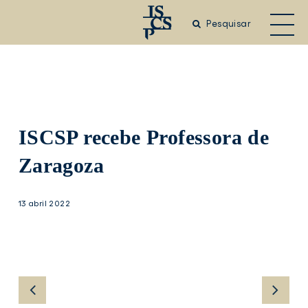
Saltar
para
Pesquisar
o
conteúdo
principal
ISCSP recebe Professora de
Zaragoza
13 abril 2022