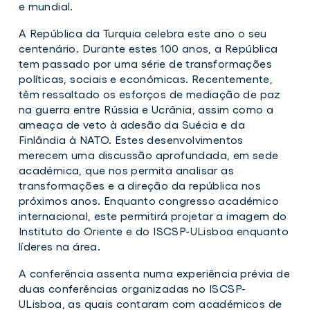
políticas,
e mundial.
sociais
e
A República da Turquia celebra este ano o seu
económicas
centenário. Durante estes 100 anos, a República
da
tem passado por uma série de transformações
República
da
políticas, sociais e económicas. Recentemente,
Turquia
têm ressaltado os esforços de mediação de paz
em
na guerra entre Rússia e Ucrânia, assim como a
discussão
em
ameaça de veto à adesão da Suécia e da
Congresso
Finlândia à NATO. Estes desenvolvimentos
Internacional
merecem uma discussão aprofundada, em sede
académica, que nos permita analisar as
transformações e a direção da república nos
próximos anos. Enquanto congresso académico
internacional, este permitirá projetar a imagem do
Instituto do Oriente e do ISCSP-ULisboa enquanto
líderes na área.
A conferência assenta numa experiência prévia de
duas conferências organizadas no ISCSP-
ULisboa, as quais contaram com académicos de