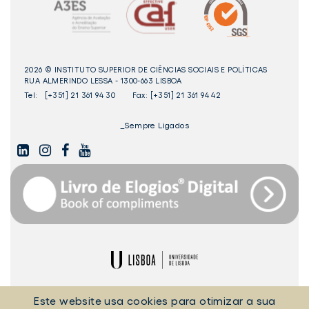
2026 © INSTITUTO SUPERIOR DE CIÊNCIAS SOCIAIS E POLÍTICAS
RUA ALMERINDO LESSA - 1300-663 LISBOA
Tel:
[+351] 21 361 94 30
Fax: [+351] 21 361 94 42
_Sempre Ligados
LINKEDIN
INSTAGAM
FACEBOOK
YOUTUBE
Livro
dos
Elogios©
Digital
ULisboa
POLÍTICA DE COOKIES
POLÍTICA DE PRIVACIDADE
Este website usa cookies para otimizar a sua
TERMOS E CONDIÇÕES
EQUIPA TÉCNICA