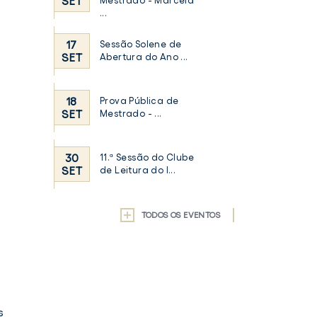
SET
Mestrado - Marcela
...
17
Sessão Solene de
SET
Abertura do Ano ...
18
Prova Pública de
SET
Mestrado - ...
30
11.ª Sessão do Clube
SET
de Leitura do I...
TODOS OS EVENTOS
s