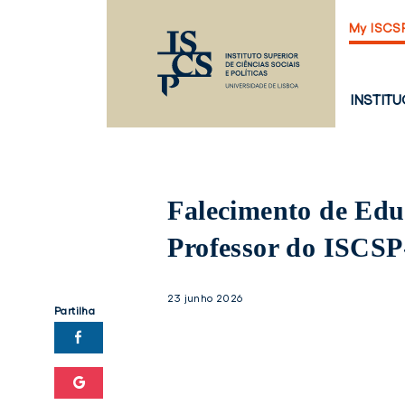
Saltar
My ISCS
para
o
conteúdo
principal
PÁGINA
INSTIT
PRINCI
Falecimento de Edu
Professor do ISCS
23 junho 2026
Partilha