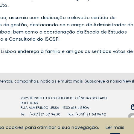
uto.
ica, assumiu com dedicação e elevado sentido de
es de gestão, destacando-se o cargo de Administrador da
Lisboa, bem como a coordenação da Escola de Estudos
o e Consultoria do ISCSP.
Lisboa endereça à família e amigos os sentidos votos de
ventos, campanhas, notícias e muito mais. Subscreve a nossa Newsl
2026 © INSTITUTO SUPERIOR DE CIÊNCIAS SOCIAIS E
POLÍTICAS
RUA ALMERINDO LESSA - 1300-663 LISBOA
LI
Tel:
[+351] 21 361 94 30
Fax: [+351] 21 361 94 42
Liv
sa cookies para otimizar a sua navegação.
Ler mais
do
TERMOS E CONDIÇÕES
EQUIPA TÉCNICA
PRINCÍPIOS DE TRATAMENTO E 