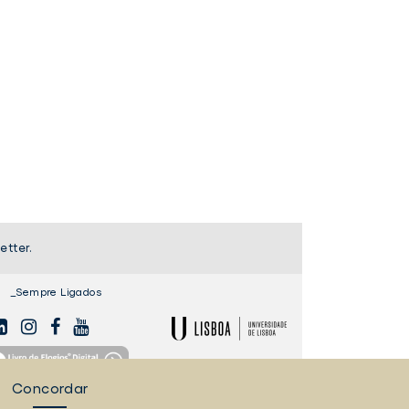
etter.
_Sempre Ligados
NKEDIN
INSTAGAM
FACEBOOK
YOUTUBE
ULisboa
ro
Concordar
s
PROTEÇÃO DE DADOS PESSOAIS
CANAL DE DENÚNCIA