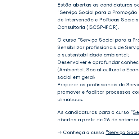
Estão abertas as candidaturas p
“Serviço Social para a Promoção 
de Intervenção e Políticas Sociais 
Consultoria (ISCSP-iFOR)
.
O curso
“Serviço Social para a P
Curso
Sensibilizar profissionais de Serv
“Serviço
a sustentabilidade ambiental;
Social
para
Desenvolver e aprofundar conheci
a
(Ambiental, Social-cultural e Eco
Promoção
da
social em geral;
Sustentabilidade”
Preparar os profissionais de Servi
com
promover e facilitar processos co
candidaturas
abertas
climáticos.
As candidaturas para o curso “
Se
abertas a partir de 26 de setemb
⇒ Conheça o curso
“Serviço Soci