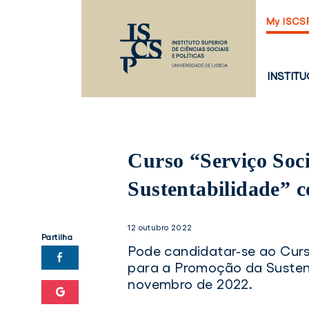
Saltar
My ISCS
para
o
conteúdo
principal
PÁGINA
INSTIT
PRINCI
Curso “Serviço Soc
Sustentabilidade” 
12 outubro 2022
Partilha
Pode candidatar-se ao Curs
para a Promoção da Sustent
novembro de 2022.