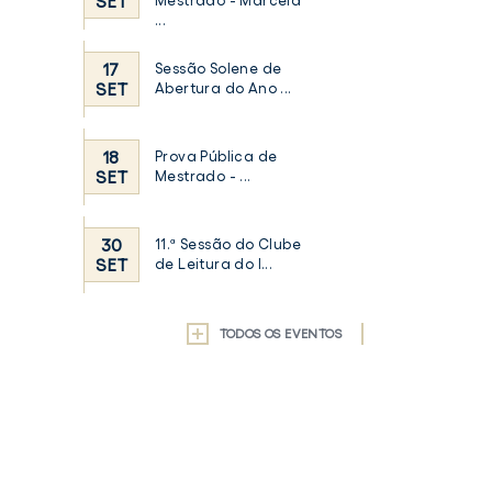
SET
Mestrado - Marcela
...
17
Sessão Solene de
SET
Abertura do Ano ...
18
Prova Pública de
SET
Mestrado - ...
30
11.ª Sessão do Clube
SET
de Leitura do I...
TODOS OS EVENTOS