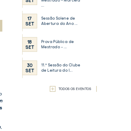
SET
Mestrado - Marcela
...
17
Sessão Solene de
SET
Abertura do Ano ...
18
Prova Pública de
SET
Mestrado - ...
30
11.ª Sessão do Clube
SET
de Leitura do I...
TODOS OS EVENTOS
o
n
s
,