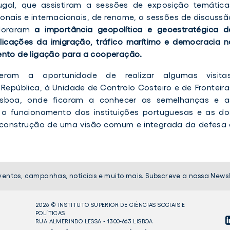
tugal, que assistiram a sessões de exposição temática
ionais e internacionais, de renome, a sessões de discussã
ploraram
a importância geopolítica e geoestratégica d
licações da imigração, tráfico marítimo e democracia n
ento de ligação para a cooperação.
eram a oportunidade de realizar algumas visitas
pública, à Unidade de Controlo Costeiro e de Fronteira
sboa, onde ficaram a conhecer as semelhanças e a
e o funcionamento das instituições portuguesas e as do
a construção de uma visão comum e integrada da defesa 
ventos, campanhas, notícias e muito mais. Subscreve a nossa Newsl
2026 © INSTITUTO SUPERIOR DE CIÊNCIAS SOCIAIS E
POLÍTICAS
RUA ALMERINDO LESSA - 1300-663 LISBOA
LI