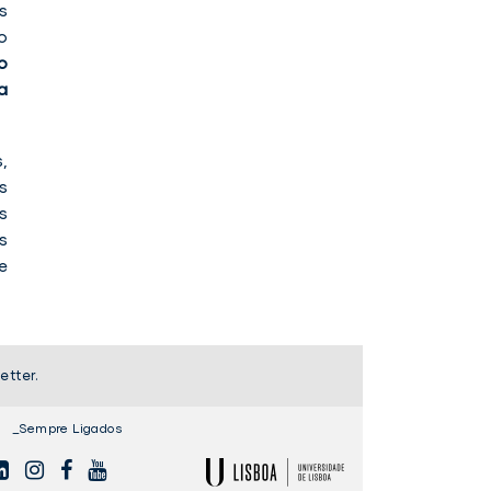
s
o
o
a
,
s
s
s
e
etter.
_Sempre Ligados
NKEDIN
INSTAGAM
FACEBOOK
YOUTUBE