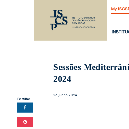
Saltar
My ISCS
para
o
conteúdo
principal
PÁGINA
INSTIT
PRINCI
Sessões Mediterrâni
2024
26 junho 2024
Partilha