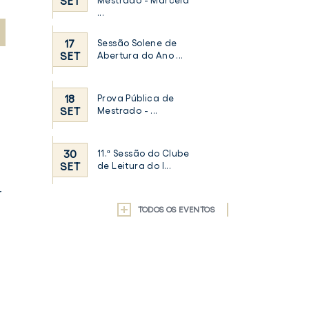
SET
Mestrado - Marcela
...
17
Sessão Solene de
SET
Abertura do Ano ...
18
Prova Pública de
SET
Mestrado - ...
30
11.ª Sessão do Clube
SET
de Leitura do I...
r
TODOS OS EVENTOS