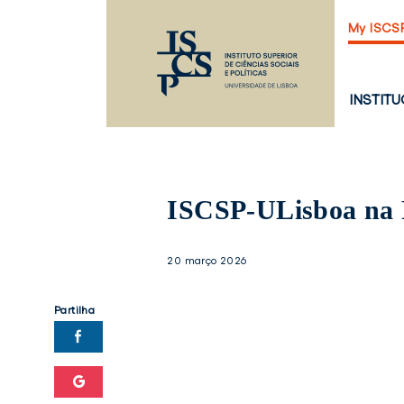
Saltar
My ISCS
para
o
conteúdo
principal
PÁGINA
INSTIT
PRINCI
ISCSP-ULisboa na 
20 março 2026
Partilha