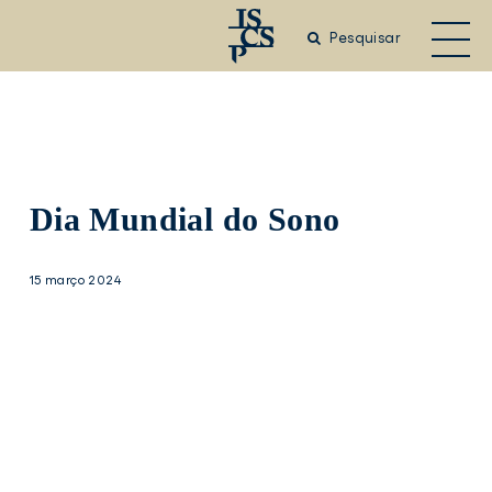
Saltar
para
Pesquisar
o
conteúdo
principal
Dia Mundial do Sono
15 março 2024