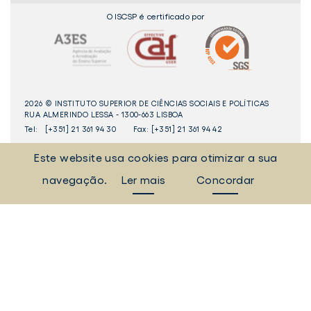
O ISCSP é certificado por
2026 © INSTITUTO SUPERIOR DE CIÊNCIAS SOCIAIS E POLÍTICAS
RUA ALMERINDO LESSA - 1300-663 LISBOA
Tel:
[+351] 21 361 94 30
Fax: [+351] 21 361 94 42
Este website usa cookies para otimizar a sua
_Sempre Ligados
navegação.
Ler mais
Concordar
LINKEDIN
INSTAGAM
FACEBOOK
YOUTUBE
Livro
dos
Elogios©
Digital
ULisboa