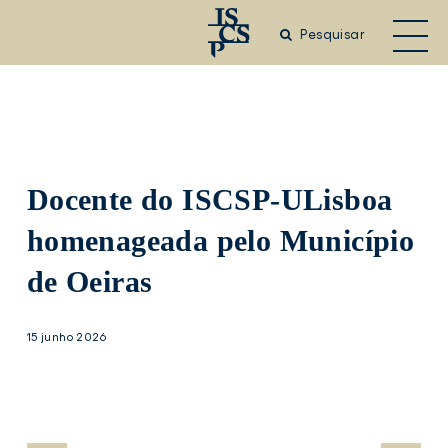
Saltar
para
Pesquisar
o
conteúdo
principal
Docente do ISCSP-ULisboa
homenageada pelo Município
de Oeiras
15 junho 2026