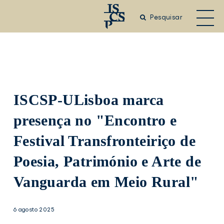
Saltar
para
Pesquisar
o
conteúdo
principal
ISCSP-ULisboa marca
presença no "Encontro e
Festival Transfronteiriço de
Poesia, Património e Arte de
Vanguarda em Meio Rural"
6 agosto 2025