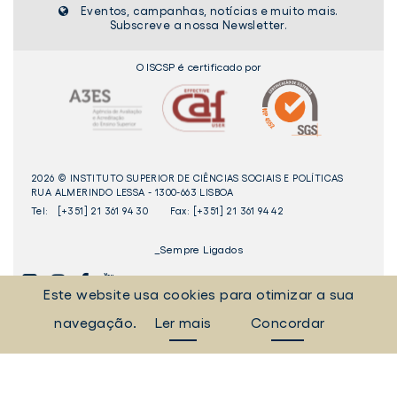
Eventos, campanhas, notícias e muito mais.
Subscreve a nossa Newsletter.
O ISCSP é certificado por
2026 © INSTITUTO SUPERIOR DE CIÊNCIAS SOCIAIS E POLÍTICAS
RUA ALMERINDO LESSA - 1300-663 LISBOA
Tel:
[+351] 21 361 94 30
Fax: [+351] 21 361 94 42
_Sempre Ligados
Este website usa cookies para otimizar a sua
LINKEDIN
INSTAGAM
FACEBOOK
YOUTUBE
navegação.
Ler mais
Concordar
Livro
dos