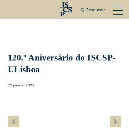
Saltar
para
Pesquisar
o
conteúdo
principal
120.º Aniversário do ISCSP-
ULisboa
22 janeiro 2026