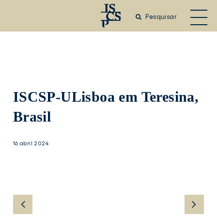
Saltar
para
Pesquisar
o
conteúdo
principal
ISCSP-ULisboa em Teresina,
Brasil
16 abril 2024