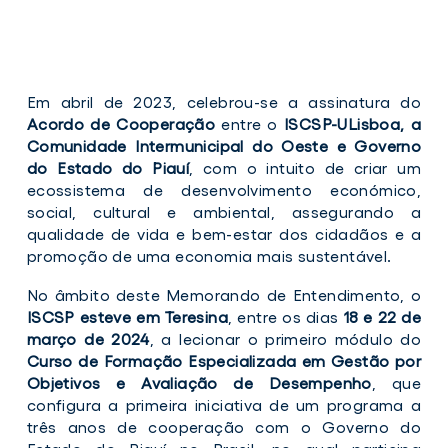
Curso
Cur
Em abril de 2023, celebrou-se a assinatura do
de
de
Acordo de Cooperação
entre o
ISCSP-ULisboa, a
Formação
Fo
Comunidade Intermunicipal do Oeste e Governo
Especializada
Esp
do Estado do Piauí
, com o intuito de criar um
-
-
ecossistema de desenvolvimento económico,
Teresina,
Ter
social, cultural e ambiental, assegurando a
Brasil
Bras
qualidade de vida e bem-estar dos cidadãos e a
promoção de uma economia mais sustentável.
Curso
Curs
de
de
No âmbito deste Memorando de Entendimento, o
Formação
Form
ISCSP esteve em Teresina
, entre os dias
18 e 22 de
Especializada
Espe
março de 2024
, a lecionar o primeiro módulo do
-
-
Teresina,
Tere
Curso de Formação Especializada em Gestão por
Brasil
Brasi
Objetivos e Avaliação de Desempenho
, que
configura a primeira iniciativa de um programa a
três anos de cooperação com o Governo do