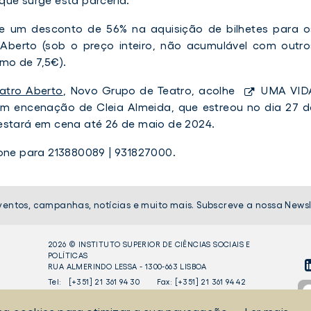
e um desconto de 56% na aquisição de bilhetes para o
Aberto (sob o preço inteiro, não acumulável com outro
mo de 7,5€).
atro Aberto
, Novo Grupo de Teatro, acolhe
UMA VID
om encenação de Cleia Almeida, que estreou no dia 27 d
estará em cena até 26 de maio de 2024.
one para 213880089 | 931827000.
ventos, campanhas, notícias e muito mais. Subscreve a nossa Newsl
2026 © INSTITUTO SUPERIOR DE CIÊNCIAS SOCIAIS E
POLÍTICAS
RUA ALMERINDO LESSA - 1300-663 LISBOA
LI
Tel:
[+351] 21 361 94 30
Fax: [+351] 21 361 94 42
Liv