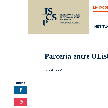
Saltar
My ISCS
para
o
conteúdo
principal
PÁGINA
INSTIT
PRINCI
Parceria entre ULis
10 abril 2024
Partilha