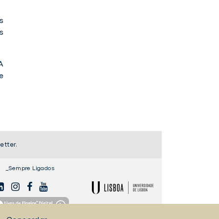
s
s
A
e
etter.
_Sempre Ligados
NKEDIN
INSTAGAM
FACEBOOK
YOUTUBE
ULisboa
ro