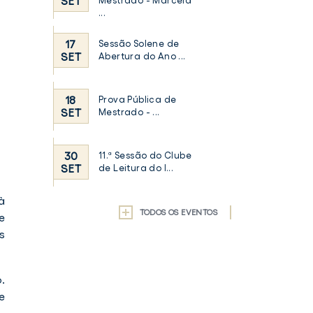
SET
Mestrado - Marcela
...
17
Sessão Solene de
SET
Abertura do Ano ...
18
Prova Pública de
SET
Mestrado - ...
30
11.ª Sessão do Clube
SET
de Leitura do I...
à
TODOS OS EVENTOS
e
s
.
e