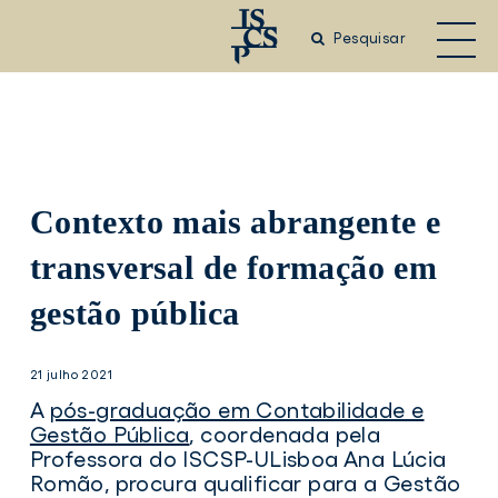
Saltar
para
Pesquisar
o
conteúdo
principal
Contexto mais abrangente e
transversal de formação em
gestão pública
21 julho 2021
A
pós-graduação em Contabilidade e
Gestão Pública
, coordenada pela
Professora do ISCSP-ULisboa Ana Lúcia
Romão, procura qualificar para a Gestão