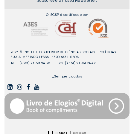
Subscreve a nossa Newsletter.
O ISCSP é certificado por
2026 © INSTITUTO SUPERIOR DE CIÊNCIAS SOCIAIS E POLÍTICAS
RUA ALMERINDO LESSA - 1300-663 LISBOA
Tel:
[+351] 21 361 94 30
Fax: [+351] 21 361 94 42
_Sempre Ligados
LINKEDIN
INSTAGAM
FACEBOOK
YOUTUBE
Livro
dos
Elogios©