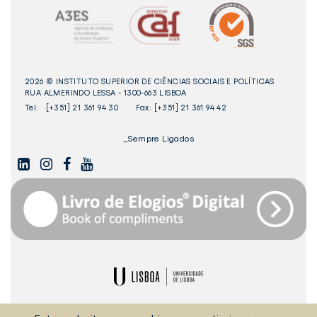
2026 © INSTITUTO SUPERIOR DE CIÊNCIAS SOCIAIS E POLÍTICAS
RUA ALMERINDO LESSA - 1300-663 LISBOA
Tel:
[+351] 21 361 94 30
Fax: [+351] 21 361 94 42
_Sempre Ligados
LINKEDIN
INSTAGAM
FACEBOOK
YOUTUBE
Livro
dos
Elogios©
Digital
ULisboa
POLÍTICA DE COOKIES
POLÍTICA DE PRIVACIDADE