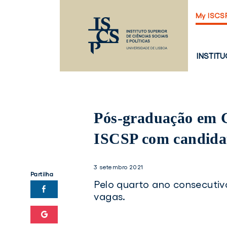
Saltar
My ISCS
para
o
conteúdo
principal
PÁGINA
INSTIT
PRINCI
Pós-graduação em 
ISCSP com candida
3 setembro 2021
Partilha
Pelo quarto ano consecutiv
vagas.