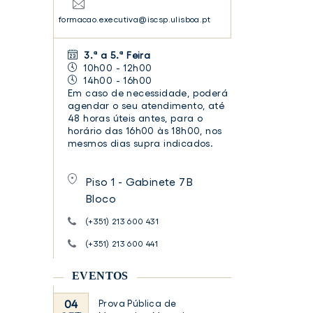
formacao.executiva@iscsp.ulisboa.pt
3.ª a 5.ª Feira
10h00 - 12h00
14h00 - 16h00
Em caso de necessidade, poderá
agendar o seu atendimento, até
48 horas úteis antes, para o
horário das 16h00 às 18h00, nos
mesmos dias supra indicados.
Piso 1 - Gabinete 7B
Bloco
(+351) 213 600 431
(+351) 213 600 441
EVENTOS
04
Prova Pública de