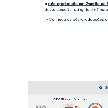
à
pós-graduação em Gestão de 
deste curso ter atingido o número 
⇒ Conheça as pós-graduações d
Pós-
graduação
em
Gestão
de
Recursos
Humanos
do
ISCSP
com
candidaturas
encerradas.
E
O ISCSP é certificado por