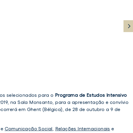
nsivo_marpe_diplo_talk_iscsp-
nsivo_marpe_diplo_talk_iscsp-
os selecionados para o
Programa de Estudos Intensivo
e 2019, na Sala Monsanto, para a apresentação e convívio
correrá em Ghent (Bélgica), de 28 de outubro a 9 de
_diplo_talk_iscsp-
_diplo_talk_iscsp-
de
Comunicação Social
,
Relações Internacionais
e