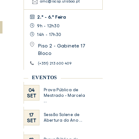
amc@iscsp.ulisboa.pt
2.ª - 6.ª Feira
9h - 12h30
14h - 17h30
Piso 2 - Gabinete 17
Bloco
(+351) 213 600 409
EVENTOS
04
Prova Pública de
apresentacao_1edicao_curso_intensivo_marpe_diplo_tal
SET
Mestrado - Marcela
...
ulisboa
(3)
17
Sessão Solene de
SET
Abertura do Ano ...
apresentacao_1edicao_curso_intensivo_marpe_diplo_talk_iscsp-
ulisboa
(3)