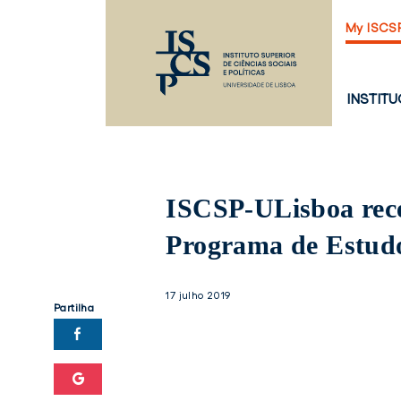
Saltar
My ISCS
para
o
conteúdo
principal
PÁGINA
INSTIT
PRINCI
ISCSP-ULisboa rece
Programa de Estud
17 julho 2019
Partilha