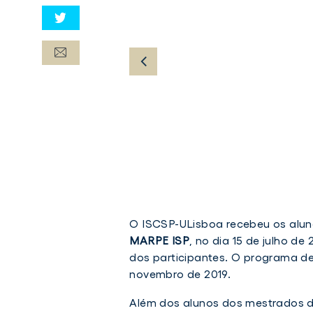
apresentacao_1edicao_curso_inte
apresentacao_1edicao_curso_inte
O ISCSP-ULisboa recebeu os alun
ulisboa
ulisboa
MARPE ISP
, no dia 15 de julho d
(2)
(1)
dos participantes. O programa de
novembro de 2019.
apresentacao_1edicao_curso_intensivo_marpe
apresentacao_1edicao_curso_intensivo_marpe
ulisboa
ulisboa
Além dos alunos dos mestrados 
(2)
(1)