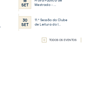
18
Prova Pública de
SET
Mestrado - ...
30
11.ª Sessão do Clube
SET
de Leitura do I...
.
TODOS OS EVENTOS