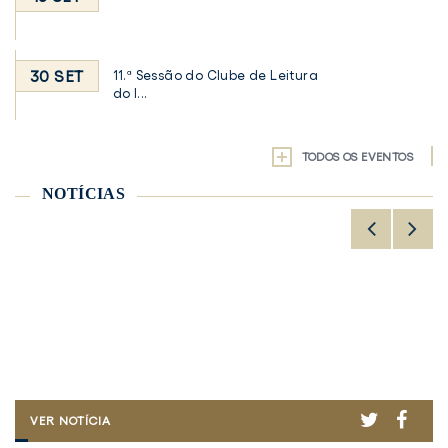
30 SET
11.ª Sessão do Clube de Leitura
do I...
TODOS OS EVENTOS
NOTÍCIAS
ER
ACEBOOK
TWITTER
FACE
FCT
VER NOTÍCIA
ATRIBUI