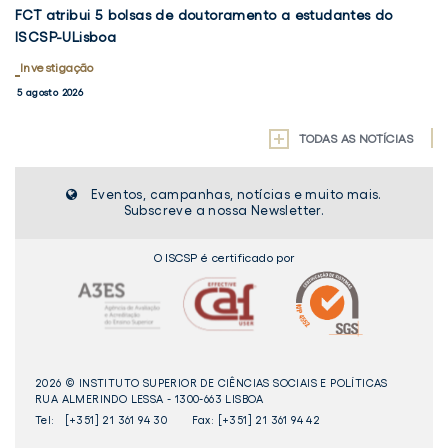
FCT
V
5
FCT atribui 5 bolsas de doutoramento a estudantes do
Vo
atribui
5
BOLSAS
ISCSP-ULisboa
em
DE
5
d
DOUTORAMENTO
bolsas
Investigação
Re
I
A
de
d
5 agosto 2026
30
ESTUDANTES
doutoramento
Pr
DO
a
ISCSP-
"
TODAS AS NOTÍCIAS
ULISBOA
estudantes
a
do
d
Eventos, campanhas, notícias e muito mais.
ISCSP-
D
Subscreve a nossa Newsletter.
ULisboa
e
Po
O ISCSP é certificado por
já
di
2026 © INSTITUTO SUPERIOR DE CIÊNCIAS SOCIAIS E POLÍTICAS
RUA ALMERINDO LESSA - 1300-663 LISBOA
Tel:
[+351] 21 361 94 30
Fax: [+351] 21 361 94 42