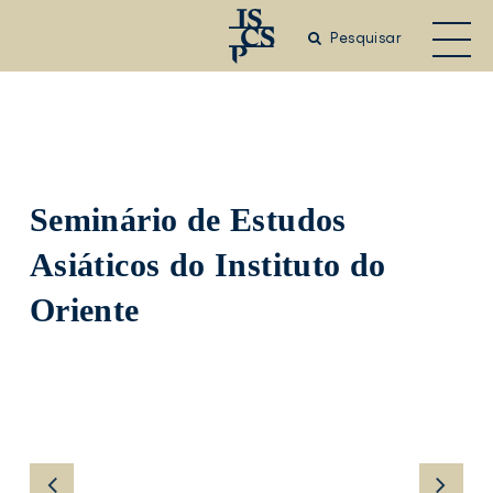
Saltar
para
Pesquisar
o
conteúdo
principal
Seminário de Estudos
Asiáticos do Instituto do
Oriente